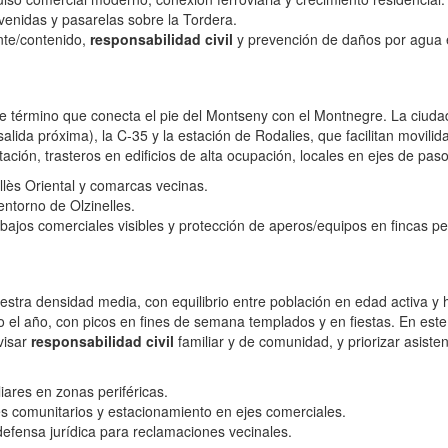
avenidas y pasarelas sobre la Tordera.
nte/contenido,
responsabilidad civil
y prevención de daños por agua e
 de término que conecta el pie del Montseny con el Montnegre. La ciuda
alida próxima), la C‑35 y la estación de Rodalies, que facilitan movil
tación, trasteros en edificios de alta ocupación, locales en ejes de pas
allès Oriental y comarcas vecinas.
 entorno de Olzinelles.
 bajos comerciales visibles y protección de aperos/equipos en fincas p
stra densidad media, con equilibrio entre población en edad activa y
do el año, con picos en fines de semana templados y en fiestas. En es
evisar
responsabilidad civil
familiar y de comunidad, y priorizar asiste
iares en zonas periféricas.
s comunitarios y estacionamiento en ejes comerciales.
defensa jurídica para reclamaciones vecinales.