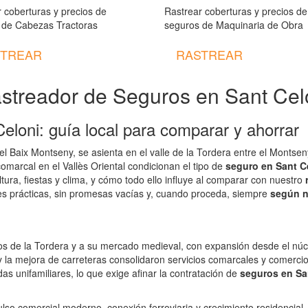
 coberturas y precios de
Rastrear coberturas y precios de
 de Cabezas Tractoras
seguros de Maquinaria de Obra
TREAR
RASTREAR
streador de Seguros en Sant Cel
eloni: guía local para comparar y ahorrar
del Baix Montseny, se asienta en el valle de la Tordera entre el Montsen
comarcal en el Vallès Oriental condicionan el tipo de
seguro en Sant C
tura, fiestas y clima, y cómo todo ello influye al comparar con nuestro
aves prácticas, sin promesas vacías y, cuando proceda, siempre
según n
nos de la Tordera y a su mercado medieval, con expansión desde el núcl
 y la mejora de carreteras consolidaron servicios comarcales y comercio
as unifamiliares, lo que exige afinar la contratación de
seguros en Sa
lso comercial moderno, conexión ferroviaria y crecimiento residencial.