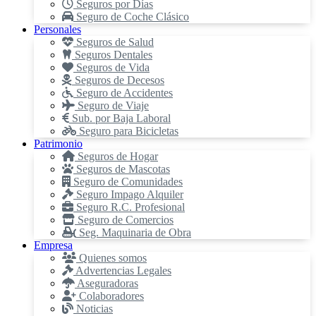
Seguros por Días
Seguro de Coche Clásico
Personales
Seguros de Salud
Seguros Dentales
Seguros de Vida
Seguros de Decesos
Seguro de Accidentes
Seguro de Viaje
Sub. por Baja Laboral
Seguro para Bicicletas
Patrimonio
Seguros de Hogar
Seguros de Mascotas
Seguro de Comunidades
Seguro Impago Alquiler
Seguro R.C. Profesional
Seguro de Comercios
Seg. Maquinaria de Obra
Empresa
Quienes somos
Advertencias Legales
Aseguradoras
Colaboradores
Noticias