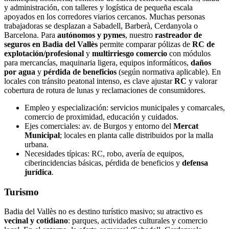
y administración, con talleres y logística de pequeña escala
apoyados en los corredores viarios cercanos. Muchas personas
trabajadoras se desplazan a Sabadell, Barberà, Cerdanyola o
Barcelona. Para
autónomos y pymes
, nuestro
rastreador de
seguros en Badia del Vallès
permite comparar pólizas de
RC de
explotación/profesional
y
multirriesgo comercio
con módulos
para mercancías, maquinaria ligera, equipos informáticos,
daños
por agua
y
pérdida de beneficios
(según normativa aplicable). En
locales con tránsito peatonal intenso, es clave ajustar
RC
y valorar
cobertura de rotura de lunas y reclamaciones de consumidores.
Empleo y especialización: servicios municipales y comarcales,
comercio de proximidad, educación y cuidados.
Ejes comerciales: av. de Burgos y entorno del
Mercat
Municipal
; locales en planta calle distribuidos por la malla
urbana.
Necesidades típicas: RC, robo, avería de equipos,
ciberincidencias básicas, pérdida de beneficios y
defensa
jurídica
.
Turismo
Badia del Vallès no es destino turístico masivo; su atractivo es
vecinal y cotidiano
: parques, actividades culturales y comercio