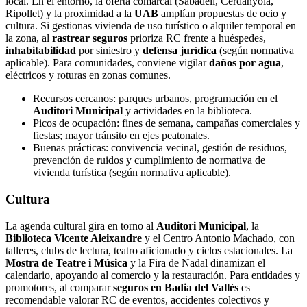
local. En el entorno, la oferta comarcal (Sabadell, Cerdanyola,
Ripollet) y la proximidad a la
UAB
amplían propuestas de ocio y
cultura. Si gestionas vivienda de uso turístico o alquiler temporal en
la zona, al
rastrear seguros
prioriza RC frente a huéspedes,
inhabitabilidad
por siniestro y
defensa jurídica
(según normativa
aplicable). Para comunidades, conviene vigilar
daños por agua
,
eléctricos y roturas en zonas comunes.
Recursos cercanos: parques urbanos, programación en el
Auditori Municipal
y actividades en la biblioteca.
Picos de ocupación: fines de semana, campañas comerciales y
fiestas; mayor tránsito en ejes peatonales.
Buenas prácticas: convivencia vecinal, gestión de residuos,
prevención de ruidos y cumplimiento de normativa de
vivienda turística (según normativa aplicable).
Cultura
La agenda cultural gira en torno al
Auditori Municipal
, la
Biblioteca Vicente Aleixandre
y el Centro Antonio Machado, con
talleres, clubs de lectura, teatro aficionado y ciclos estacionales. La
Mostra de Teatre i Música
y la Fira de Nadal dinamizan el
calendario, apoyando al comercio y la restauración. Para entidades y
promotores, al comparar
seguros en Badia del Vallès
es
recomendable valorar RC de eventos, accidentes colectivos y