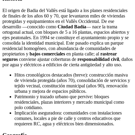
El origen de Badia del Vallès está ligado a los planes residenciales
de finales de los años 60 y 70, que levantaron miles de viviendas
protegidas y equipamientos en el Vallès Occidental. De ese
desarrollo —conocido como
Ciudad Badía
— nace la trama
ortogonal actual, con bloques de 5 a 16 plantas, espacios abiertos y
ejes peatonales. En 1994 se constituye el ayuntamiento propio y se
consolida la identidad municipal. Este pasado explica un parque
residencial homogéneo, con abundancia de comunidades de
propietarios y
bajos comerciales
en planta calle; al
rastrear
seguros
conviene ajustar coberturas de
responsabilidad civil
, daños
por agua y eléctricos a edificios de cierta antigüedad y alto uso.
Hitos cronológicos destacados (breve): construcción masiva
de vivienda protegida (años 70), consolidación de servicios y
tejido vecinal, constitución municipal (años 90), renovación
urbana y mejora de espacios públicos.
Patrimonio y trazado urbano que pervive: bloques
residenciales, plazas interiores y mercado municipal como
polo cotidiano.
Implicación aseguradora: comunidades con instalaciones
comunes, locales a pie de calle y centros educativos que
requieren RC, agua y eléctricos bien dimensionados.