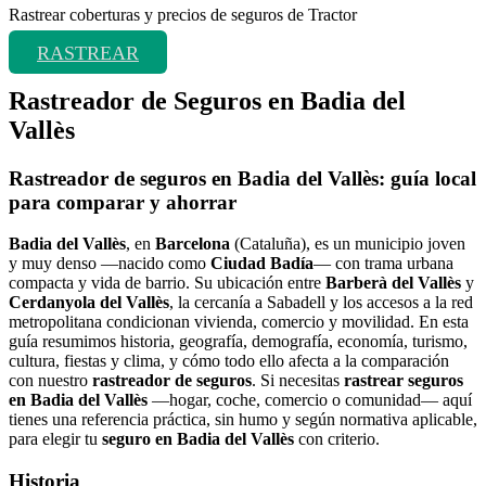
Rastrear coberturas y precios de seguros de Tractor
RASTREAR
Rastreador de Seguros en Badia del
Vallès
Rastreador de seguros en Badia del Vallès: guía local
para comparar y ahorrar
Badia del Vallès
, en
Barcelona
(Cataluña), es un municipio joven
y muy denso —nacido como
Ciudad Badía
— con trama urbana
compacta y vida de barrio. Su ubicación entre
Barberà del Vallès
y
Cerdanyola del Vallès
, la cercanía a Sabadell y los accesos a la red
metropolitana condicionan vivienda, comercio y movilidad. En esta
guía resumimos historia, geografía, demografía, economía, turismo,
cultura, fiestas y clima, y cómo todo ello afecta a la comparación
con nuestro
rastreador de seguros
. Si necesitas
rastrear seguros
en Badia del Vallès
—hogar, coche, comercio o comunidad— aquí
tienes una referencia práctica, sin humo y según normativa aplicable,
para elegir tu
seguro en Badia del Vallès
con criterio.
Historia