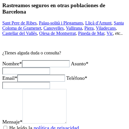
Rastreamos seguros en otras poblaciones de
Barcelona
Sant Pere de Ribes
,
Palau-solità i Plegamans
,
Lliçà d'Amunt
,
Santa
Coloma de Gramenet
,
Canovelles
,
Vallirana
,
Piera
,
Viladecans
,
Castellar del Vallès
,
Olesa de Montserrat
,
Pineda de Mar
,
Vic
, etc..
¿Tienes alguda duda o consulta?
Nombre*
Asunto*
Email*
Teléfono*
Mensaje*
He leído la
política de privacidad
.