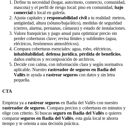
Define tu necesidad (hogar, auto/moto, comercio, comunidad,
mascota) y el perfil de riesgo local: piso en comunidad,
bajo
comercial
o local en galería.
Ajusta capitales y
responsabilidad civil
a tu realidad: metros,
antigüedad, altura (sótano/baja/ático), medidas de seguridad
(cierres, alarma, persianas, cámaras) y estado de instalaciones.
Valora franquicias y pago anual para optimizar precio sin
perder coberturas clave; revisa límites y sublímites (agua,
eléctricos, fenómenos atmosféricos).
Compara coberturas esenciales: agua, robo, eléctricos,
inhabitabilidad
,
defensa jurídica
,
pérdida de beneficios
,
daños estéticos y recomposición de archivos.
Decide con calma, con información clara y según normativa
aplicable. Nuestro
rastreador de seguros en Badia del
Vallès
te ayuda a
rastrear seguros
con datos y sin letra
pequeña.
CTA
Empieza ya a
rastrear seguros
en Badia del Vallès con nuestro
rastreador de seguros
. Compara precios y coberturas en minutos y
elige con criterio. Si buscas
seguro en Badia del Vallès
o quieres
comparar
seguros en Badia del Vallès
, esta guía local te ahorra
tiempo y te orienta a una decisión práctica.