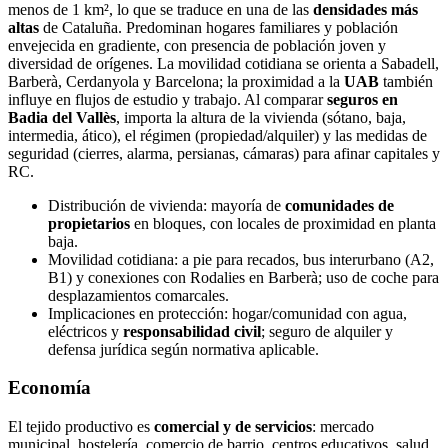
menos de 1 km², lo que se traduce en una de las
densidades más
altas
de Cataluña. Predominan hogares familiares y población
envejecida en gradiente, con presencia de población joven y
diversidad de orígenes. La movilidad cotidiana se orienta a Sabadell,
Barberà, Cerdanyola y Barcelona; la proximidad a la
UAB
también
influye en flujos de estudio y trabajo. Al comparar
seguros en
Badia del Vallès
, importa la altura de la vivienda (sótano, baja,
intermedia, ático), el régimen (propiedad/alquiler) y las medidas de
seguridad (cierres, alarma, persianas, cámaras) para afinar capitales y
RC.
Distribución de vivienda: mayoría de
comunidades de
propietarios
en bloques, con locales de proximidad en planta
baja.
Movilidad cotidiana: a pie para recados, bus interurbano (A2,
B1) y conexiones con Rodalies en Barberà; uso de coche para
desplazamientos comarcales.
Implicaciones en protección: hogar/comunidad con agua,
eléctricos y
responsabilidad civil
; seguro de alquiler y
defensa jurídica según normativa aplicable.
Economía
El tejido productivo es
comercial y de servicios
: mercado
municipal, hostelería, comercio de barrio, centros educativos, salud