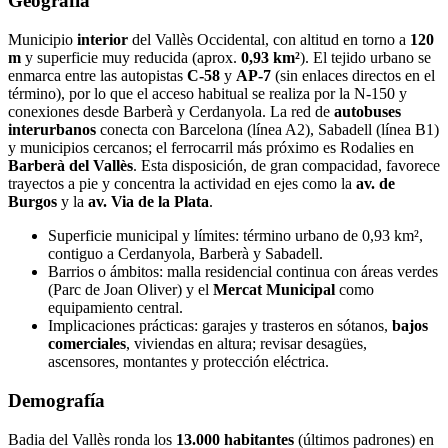
Geografía
Municipio
interior
del Vallès Occidental, con altitud en torno a
120
m
y superficie muy reducida (aprox.
0,93 km²
). El tejido urbano se
enmarca entre las autopistas
C‑58
y
AP‑7
(sin enlaces directos en el
término), por lo que el acceso habitual se realiza por la N‑150 y
conexiones desde Barberà y Cerdanyola. La red de
autobuses
interurbanos
conecta con Barcelona (línea A2), Sabadell (línea B1)
y municipios cercanos; el ferrocarril más próximo es Rodalies en
Barberà del Vallès
. Esta disposición, de gran compacidad, favorece
trayectos a pie y concentra la actividad en ejes como la
av. de
Burgos
y la
av. Via de la Plata
.
Superficie municipal y límites: término urbano de 0,93 km²,
contiguo a Cerdanyola, Barberà y Sabadell.
Barrios o ámbitos: malla residencial continua con áreas verdes
(Parc de Joan Oliver) y el
Mercat Municipal
como
equipamiento central.
Implicaciones prácticas: garajes y trasteros en sótanos,
bajos
comerciales
, viviendas en altura; revisar desagües,
ascensores, montantes y protección eléctrica.
Demografía
Badia del Vallès ronda los
13.000 habitantes
(últimos padrones) en