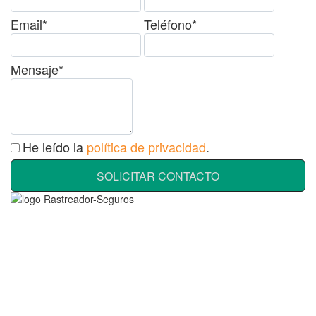
Email*
Teléfono*
Mensaje*
He leído la
política de privacidad
.
SOLICITAR CONTACTO
Rastreador Seguros - Grupo Seguros Generales®
, es una
marca comercial registrada en la
Oficina Española de Patentes
y Marcas
(
N0465668
) del
Grupo Seguros Generales
, uno de
los principales grupos de rastreo de seguros en España,
online
desde 2008
.
RASTREADOR SEGUROS - GRUPO SEGUROS GENERALES