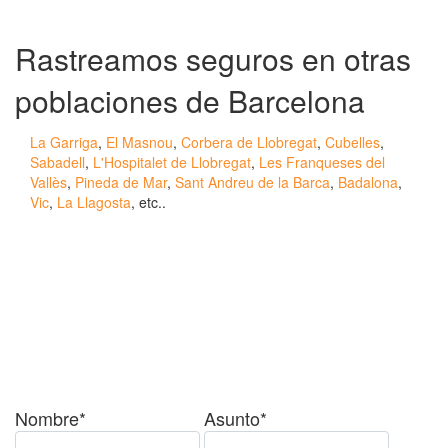
Rastreamos seguros en otras
poblaciones de Barcelona
La Garriga
,
El Masnou
,
Corbera de Llobregat
,
Cubelles
,
Sabadell
,
L'Hospitalet de Llobregat
,
Les Franqueses del
Vallès
,
Pineda de Mar
,
Sant Andreu de la Barca
,
Badalona
,
Vic
,
La Llagosta
, etc..
¿Tienes alguda duda o
consulta?
Nombre*
Asunto*