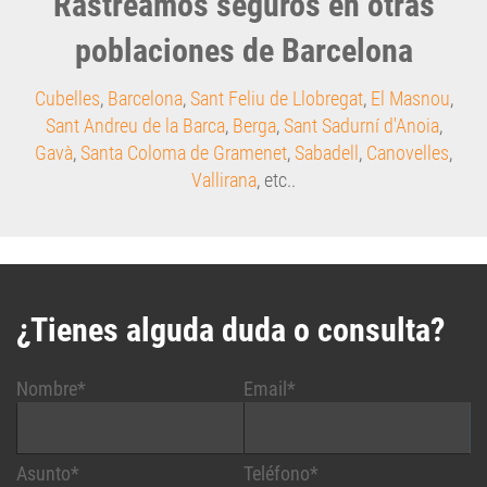
Rastreamos seguros en otras
poblaciones de Barcelona
Cubelles
,
Barcelona
,
Sant Feliu de Llobregat
,
El Masnou
,
Sant Andreu de la Barca
,
Berga
,
Sant Sadurní d'Anoia
,
Gavà
,
Santa Coloma de Gramenet
,
Sabadell
,
Canovelles
,
Vallirana
, etc..
¿Tienes alguda duda o consulta?
Nombre*
Email*
Asunto*
Teléfono*