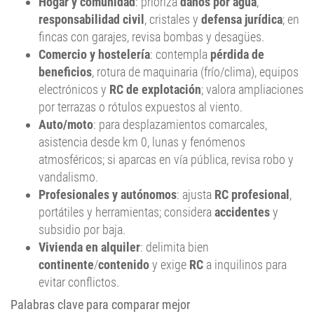
Hogar y comunidad
: prioriza
daños por agua
,
responsabilidad civil
, cristales y
defensa jurídica
; en
fincas con garajes, revisa bombas y desagües.
Comercio y hostelería
: contempla
pérdida de
beneficios
, rotura de maquinaria (frío/clima), equipos
electrónicos y
RC de explotación
; valora ampliaciones
por terrazas o rótulos expuestos al viento.
Auto/moto
: para desplazamientos comarcales,
asistencia desde km 0, lunas y fenómenos
atmosféricos; si aparcas en vía pública, revisa robo y
vandalismo.
Profesionales y autónomos
: ajusta
RC profesional
,
portátiles y herramientas; considera
accidentes
y
subsidio por baja.
Vivienda en alquiler
: delimita bien
continente
/
contenido
y exige
RC
a inquilinos para
evitar conflictos.
Palabras clave para comparar mejor