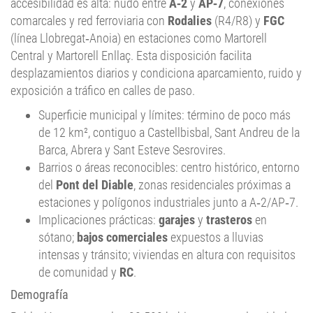
accesibilidad es alta: nudo entre
A‑2
y
AP‑7
, conexiones
comarcales y red ferroviaria con
Rodalies
(R4/R8) y
FGC
(línea Llobregat‑Anoia) en estaciones como Martorell
Central y Martorell Enllaç. Esta disposición facilita
desplazamientos diarios y condiciona aparcamiento, ruido y
exposición a tráfico en calles de paso.
Superficie municipal y límites: término de poco más
de 12 km², contiguo a Castellbisbal, Sant Andreu de la
Barca, Abrera y Sant Esteve Sesrovires.
Barrios o áreas reconocibles: centro histórico, entorno
del
Pont del Diable
, zonas residenciales próximas a
estaciones y polígonos industriales junto a A‑2/AP‑7.
Implicaciones prácticas:
garajes
y
trasteros
en
sótano;
bajos comerciales
expuestos a lluvias
intensas y tránsito; viviendas en altura con requisitos
de comunidad y
RC
.
Demografía