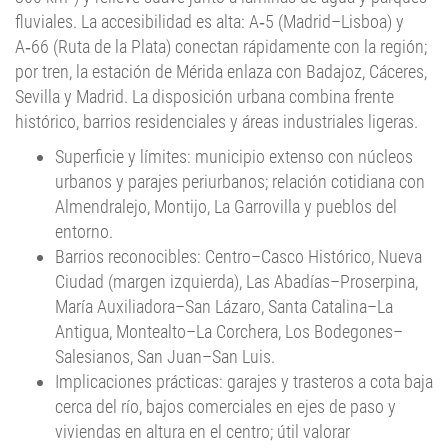
A‑66 (Ruta de la Plata) conectan rápidamente con la región;
por tren, la estación de Mérida enlaza con Badajoz, Cáceres,
Sevilla y Madrid. La disposición urbana combina frente
histórico, barrios residenciales y áreas industriales ligeras.
Superficie y límites: municipio extenso con núcleos
urbanos y parajes periurbanos; relación cotidiana con
Almendralejo, Montijo, La Garrovilla y pueblos del
entorno.
Barrios reconocibles: Centro–Casco Histórico, Nueva
Ciudad (margen izquierda), Las Abadías–Proserpina,
María Auxiliadora–San Lázaro, Santa Catalina–La
Antigua, Montealto–La Corchera, Los Bodegones–
Salesianos, San Juan–San Luis.
Implicaciones prácticas: garajes y trasteros a cota baja
cerca del río, bajos comerciales en ejes de paso y
viviendas en altura en el centro; útil valorar
inundación, robo y daños eléctricos al
rastrear