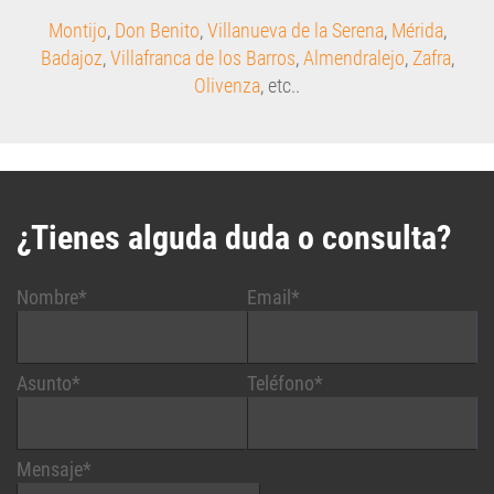
Badajoz
,
Villafranca de los Barros
,
Almendralejo
,
Zafra
,
Olivenza
, etc..
¿Tienes alguda duda o consulta?
Nombre*
Email*
Asunto*
Teléfono*
Mensaje*