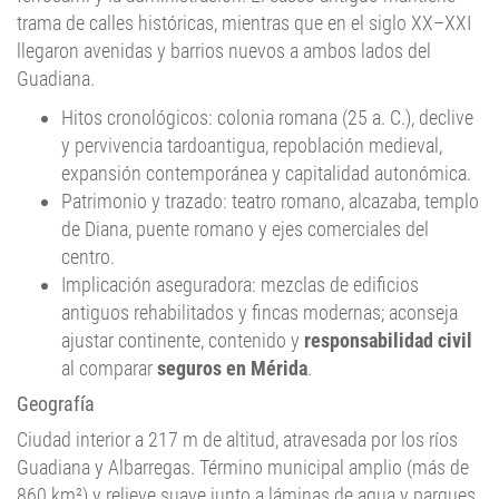
llegaron avenidas y barrios nuevos a ambos lados del
Guadiana.
Hitos cronológicos: colonia romana (25 a. C.), declive
y pervivencia tardoantigua, repoblación medieval,
expansión contemporánea y capitalidad autonómica.
Patrimonio y trazado: teatro romano, alcazaba, templo
de Diana, puente romano y ejes comerciales del
centro.
Implicación aseguradora: mezclas de edificios
antiguos rehabilitados y fincas modernas; aconseja
ajustar continente, contenido y
responsabilidad civil
al comparar
seguros en Mérida
.
Geografía
Ciudad interior a 217 m de altitud, atravesada por los ríos
Guadiana y Albarregas. Término municipal amplio (más de
860 km²) y relieve suave junto a láminas de agua y parques
fluviales. La accesibilidad es alta: A‑5 (Madrid–Lisboa) y