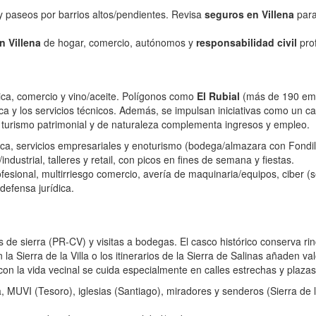
y paseos por barrios altos/pendientes. Revisa
seguros en Villena
para
n Villena
de hogar, comercio, autónomos y
responsabilidad civil
prof
tica, comercio y vino/aceite. Polígonos como
El Rubial
(más de 190 empr
ica y los servicios técnicos. Además, se impulsan iniciativas como un c
l turismo patrimonial y de naturaleza complementa ingresos y empleo.
tica, servicios empresariales y enoturismo (bodega/almazara con Fondil
a/industrial, talleres y retail, con picos en fines de semana y fiestas.
fesional, multirriesgo comercio, avería de maquinaria/equipos, ciber (
defensa jurídica.
as de sierra (PR-CV) y visitas a bodegas. El casco histórico conserva r
 Sierra de la Villa o los itinerarios de la Sierra de Salinas añaden val
con la vida vecinal se cuida especialmente en calles estrechas y plazas
ya, MUVI (Tesoro), iglesias (Santiago), miradores y senderos (Sierra de 