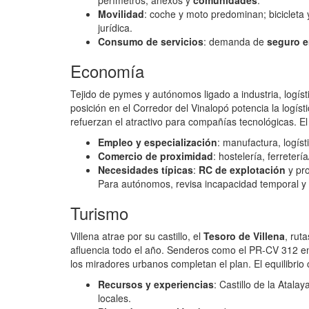
perímetros, anexos y
comunidades
.
Movilidad
: coche y moto predominan; bicicleta 
jurídica.
Consumo de servicios
: demanda de
seguro e
Economía
Tejido de pymes y autónomos ligado a industria, logís
posición en el Corredor del Vinalopó potencia la logíst
refuerzan el atractivo para compañías tecnológicas. E
Empleo y especialización
: manufactura, logís
Comercio de proximidad
: hostelería, ferreterí
Necesidades típicas
:
RC de explotación
y pro
Para autónomos, revisa incapacidad temporal y 
Turismo
Villena atrae por su castillo, el
Tesoro de Villena
, rut
afluencia todo el año. Senderos como el PR-CV 312 en la
los miradores urbanos completan el plan. El equilibrio 
Recursos y experiencias
: Castillo de la Atala
locales.