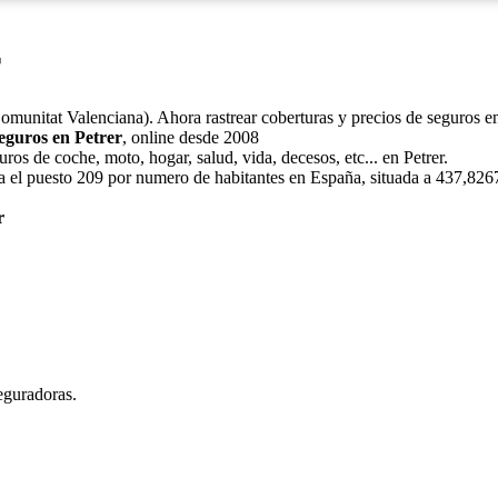
r
Comunitat Valenciana). Ahora rastrear coberturas y precios de seguros e
eguros en Petrer
, online desde 2008
ros de coche, moto, hogar, salud, vida, decesos, etc... en Petrer.
pa el puesto 209 por numero de habitantes en España, situada a 437,8267
r
eguradoras.