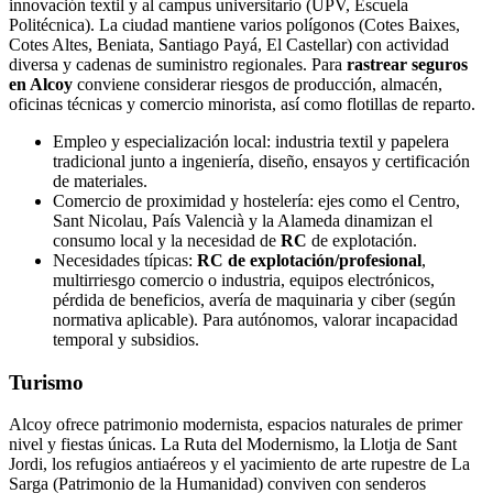
innovación textil y al campus universitario (UPV, Escuela
Politécnica). La ciudad mantiene varios polígonos (Cotes Baixes,
Cotes Altes, Beniata, Santiago Payá, El Castellar) con actividad
diversa y cadenas de suministro regionales. Para
rastrear seguros
en Alcoy
conviene considerar riesgos de producción, almacén,
oficinas técnicas y comercio minorista, así como flotillas de reparto.
Empleo y especialización local: industria textil y papelera
tradicional junto a ingeniería, diseño, ensayos y certificación
de materiales.
Comercio de proximidad y hostelería: ejes como el Centro,
Sant Nicolau, País Valencià y la Alameda dinamizan el
consumo local y la necesidad de
RC
de explotación.
Necesidades típicas:
RC de explotación/profesional
,
multirriesgo comercio o industria, equipos electrónicos,
pérdida de beneficios, avería de maquinaria y ciber (según
normativa aplicable). Para autónomos, valorar incapacidad
temporal y subsidios.
Turismo
Alcoy ofrece patrimonio modernista, espacios naturales de primer
nivel y fiestas únicas. La Ruta del Modernismo, la Llotja de Sant
Jordi, los refugios antiaéreos y el yacimiento de arte rupestre de La
Sarga (Patrimonio de la Humanidad) conviven con senderos