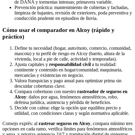
de DANA y tormentas intensas; primavera variable.
Prevención práctica: mantenimiento de cubiertas y fachadas,
limpieza de bajantes, revisión de exteriores, poda preventiva y
conducción prudente en episodios de lluvia.
Cómo usar el comparador en Alcoy (rápido y
práctico)
Define tu necesidad (hogar, auto/moto, comercio, comunidad,
mascota) y tu perfil de riesgo en Alcoy (barrio, altura de la
vivienda, local a pie de calle, actividad y temporadas).
Ajusta capitales y
responsabilidad civil
a tu realidad:
continente y contenido en hogar/comunidad; maquinaria,
mercancías y existencias en negocio.
Valora franquicias y pago anual para optimizar prima sin
descuidar coberturas clave.
Compara coberturas con nuestro
rastreador de seguros en
Alcoy
: daños por agua, fenómenos atmosféricos, robo,
defensa jurídica, asistencia y pérdida de beneficios.
Decide con calma: elige la opción que equilibra precio y
utilidad, con condiciones claras y según normativa aplicable.
Consejo exprés: al
rastrear seguros en Alcoy
, compara mínimo tres
opciones en cada ramo, verifica límites para fenómenos atmosféricos
y agua, y prioriza asistencia 24/7 y tramitación digital de siniestros.