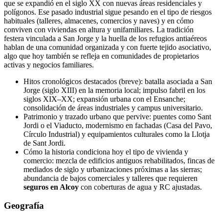
que se expandió en el siglo XX con nuevas áreas residenciales y
polígonos. Ese pasado industrial sigue pesando en el tipo de riesgos
habituales (talleres, almacenes, comercios y naves) y en cómo
conviven con viviendas en altura y unifamiliares. La tradición
festera vinculada a San Jorge y la huella de los refugios antiaéreos
hablan de una comunidad organizada y con fuerte tejido asociativo,
algo que hoy también se refleja en comunidades de propietarios
activas y negocios familiares.
Hitos cronológicos destacados (breve): batalla asociada a San
Jorge (siglo XIII) en la memoria local; impulso fabril en los
siglos XIX–XX; expansión urbana con el Ensanche;
consolidación de áreas industriales y campus universitario.
Patrimonio y trazado urbano que pervive: puentes como Sant
Jordi o el Viaducto, modernismo en fachadas (Casa del Pavo,
Círculo Industrial) y equipamientos culturales como la Llotja
de Sant Jordi.
Cómo la historia condiciona hoy el tipo de vivienda y
comercio: mezcla de edificios antiguos rehabilitados, fincas de
mediados de siglo y urbanizaciones próximas a las sierras;
abundancia de bajos comerciales y talleres que requieren
seguros en Alcoy
con coberturas de agua y RC ajustadas.
Geografía