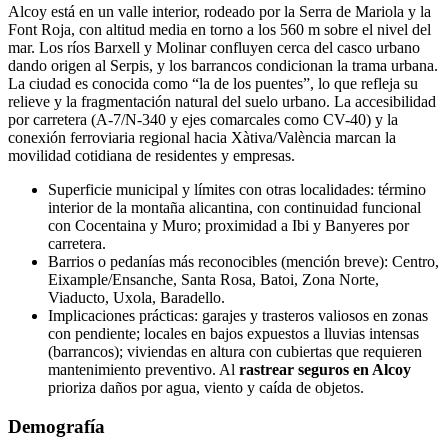
Alcoy está en un valle interior, rodeado por la Serra de Mariola y la
Font Roja, con altitud media en torno a los 560 m sobre el nivel del
mar. Los ríos Barxell y Molinar confluyen cerca del casco urbano
dando origen al Serpis, y los barrancos condicionan la trama urbana.
La ciudad es conocida como “la de los puentes”, lo que refleja su
relieve y la fragmentación natural del suelo urbano. La accesibilidad
por carretera (A-7/N-340 y ejes comarcales como CV-40) y la
conexión ferroviaria regional hacia Xàtiva/València marcan la
movilidad cotidiana de residentes y empresas.
Superficie municipal y límites con otras localidades: término
interior de la montaña alicantina, con continuidad funcional
con Cocentaina y Muro; proximidad a Ibi y Banyeres por
carretera.
Barrios o pedanías más reconocibles (mención breve): Centro,
Eixample/Ensanche, Santa Rosa, Batoi, Zona Norte,
Viaducto, Uxola, Baradello.
Implicaciones prácticas: garajes y trasteros valiosos en zonas
con pendiente; locales en bajos expuestos a lluvias intensas
(barrancos); viviendas en altura con cubiertas que requieren
mantenimiento preventivo. Al
rastrear seguros en Alcoy
prioriza daños por agua, viento y caída de objetos.
Demografía