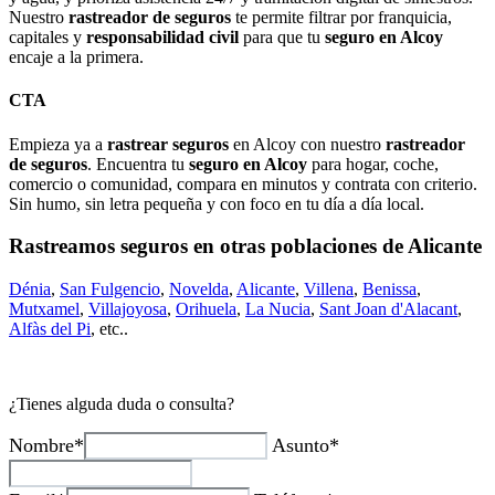
Nuestro
rastreador de seguros
te permite filtrar por franquicia,
capitales y
responsabilidad civil
para que tu
seguro en Alcoy
encaje a la primera.
CTA
Empieza ya a
rastrear seguros
en Alcoy con nuestro
rastreador
de seguros
. Encuentra tu
seguro en Alcoy
para hogar, coche,
comercio o comunidad, compara en minutos y contrata con criterio.
Sin humo, sin letra pequeña y con foco en tu día a día local.
Rastreamos seguros en otras poblaciones de Alicante
Dénia
,
San Fulgencio
,
Novelda
,
Alicante
,
Villena
,
Benissa
,
Mutxamel
,
Villajoyosa
,
Orihuela
,
La Nucia
,
Sant Joan d'Alacant
,
Alfàs del Pi
, etc..
¿Tienes alguda duda o consulta?
Nombre*
Asunto*