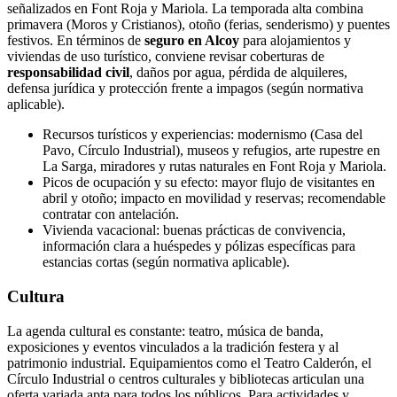
señalizados en Font Roja y Mariola. La temporada alta combina
primavera (Moros y Cristianos), otoño (ferias, senderismo) y puentes
festivos. En términos de
seguro en Alcoy
para alojamientos y
viviendas de uso turístico, conviene revisar coberturas de
responsabilidad civil
, daños por agua, pérdida de alquileres,
defensa jurídica y protección frente a impagos (según normativa
aplicable).
Recursos turísticos y experiencias: modernismo (Casa del
Pavo, Círculo Industrial), museos y refugios, arte rupestre en
La Sarga, miradores y rutas naturales en Font Roja y Mariola.
Picos de ocupación y su efecto: mayor flujo de visitantes en
abril y otoño; impacto en movilidad y reservas; recomendable
contratar con antelación.
Vivienda vacacional: buenas prácticas de convivencia,
información clara a huéspedes y pólizas específicas para
estancias cortas (según normativa aplicable).
Cultura
La agenda cultural es constante: teatro, música de banda,
exposiciones y eventos vinculados a la tradición festera y al
patrimonio industrial. Equipamientos como el Teatro Calderón, el
Círculo Industrial o centros culturales y bibliotecas articulan una
oferta variada apta para todos los públicos. Para actividades y