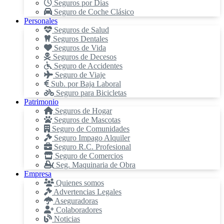
Seguros por Días
Seguro de Coche Clásico
Personales
Seguros de Salud
Seguros Dentales
Seguros de Vida
Seguros de Decesos
Seguro de Accidentes
Seguro de Viaje
Sub. por Baja Laboral
Seguro para Bicicletas
Patrimonio
Seguros de Hogar
Seguros de Mascotas
Seguro de Comunidades
Seguro Impago Alquiler
Seguro R.C. Profesional
Seguro de Comercios
Seg. Maquinaria de Obra
Empresa
Quienes somos
Advertencias Legales
Aseguradoras
Colaboradores
Noticias