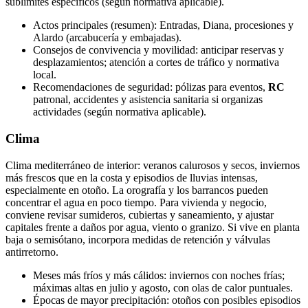
sublímites específicos (según normativa aplicable).
Actos principales (resumen): Entradas, Diana, procesiones y
Alardo (arcabucería y embajadas).
Consejos de convivencia y movilidad: anticipar reservas y
desplazamientos; atención a cortes de tráfico y normativa
local.
Recomendaciones de seguridad: pólizas para eventos,
RC
patronal, accidentes y asistencia sanitaria si organizas
actividades (según normativa aplicable).
Clima
Clima mediterráneo de interior: veranos calurosos y secos, inviernos
más frescos que en la costa y episodios de lluvias intensas,
especialmente en otoño. La orografía y los barrancos pueden
concentrar el agua en poco tiempo. Para vivienda y negocio,
conviene revisar sumideros, cubiertas y saneamiento, y ajustar
capitales frente a daños por agua, viento o granizo. Si vive en planta
baja o semisótano, incorpora medidas de retención y válvulas
antirretorno.
Meses más fríos y más cálidos: inviernos con noches frías;
máximas altas en julio y agosto, con olas de calor puntuales.
Épocas de mayor precipitación: otoños con posibles episodios