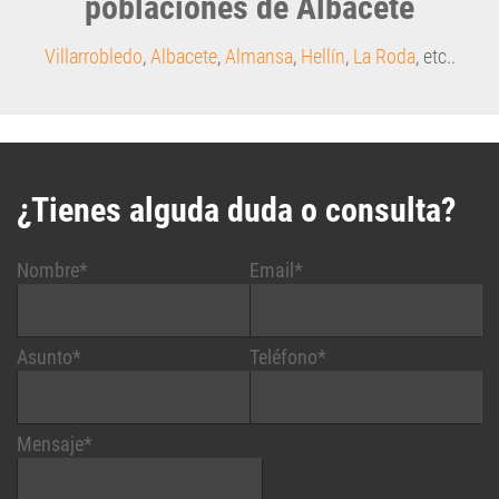
poblaciones de Albacete
Villarrobledo
,
Albacete
,
Almansa
,
Hellín
,
La Roda
, etc..
¿Tienes alguda duda o consulta?
Nombre*
Email*
Asunto*
Teléfono*
Mensaje*