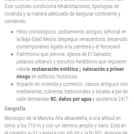
Este sustrato condiciona rehabilitaciones, tipologías de
vivienda y la manera adecuada de asegurar continente y
contenido.
Hitos cronológicos: poblamiento antiguo; señorial en
la Baja Edad Media; despegue renacentista; desarrollo
contemporáneo ligado a la carretera y el ferrocarril.
Patrimonio que pervive: iglesia de El Salvador,
palacios urbanos y escudos heráldicos que requieren
valorar
restauración estética
y
valoración a primer
riesgo
en edificios históricos.
Impacto en vivienda y comercio: cascos antiguos con
medianerías, cubiertas tradicionales y locales a pie de
calle demandan
RC
,
daños por agua
y asistencia 24/7.
Geografía
Municipio de la Mancha Alta albaceteña, a una altitud en
torno a los 710 m y con un término amplio y llano. Está en
el corredor A‑31 y enlaza con AP‑36 y la N‑301; dispone de