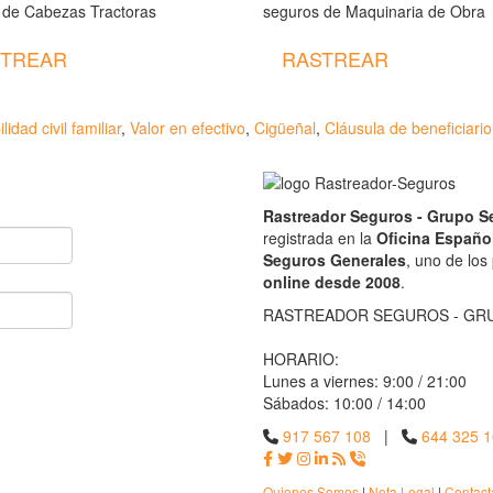
 de Cabezas Tractoras
seguros de Maquinaria de Obra
TREAR
RASTREAR
idad civil familiar
,
Valor en efectivo
,
Cigüeñal
,
Cláusula de beneficiari
Rastreador Seguros - Grupo 
registrada en la
Oficina Españo
Seguros Generales
, uno de los
online desde 2008
.
RASTREADOR SEGUROS - GR
HORARIO:
Lunes a viernes: 9:00 / 21:00
Sábados: 10:00 / 14:00
917 567 108
|
644 325 
Quienes Somos
|
Nota Legal
|
Contact