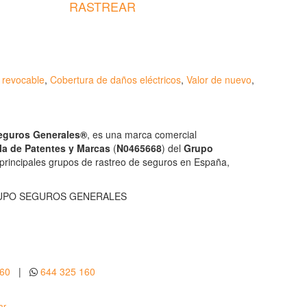
RASTREAR
o revocable
,
Cobertura de daños eléctricos
,
Valor de nuevo
,
Seguros Generales®
, es una marca comercial
la de Patentes y Marcas
(
N0465668
) del
Grupo
 principales grupos de rastreo de seguros en España,
UPO SEGUROS GENERALES
160
|
644 325 160
ar