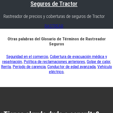
Seguros de Tractor
Rastreador de precios y coberturas de seguros de Tractor
RASTREAR
Otras palabras del Glosario de Términos de Rastreador
Seguros
Seguridad en el comercio
,
Cobertura de evacuación médica y
repatriación
,
Política de reclamaciones anteriores
,
Golpe de calor
,
Renta
,
Período de carencia
,
Conductor de edad avanzada
,
Vehículo
eléctrico
,