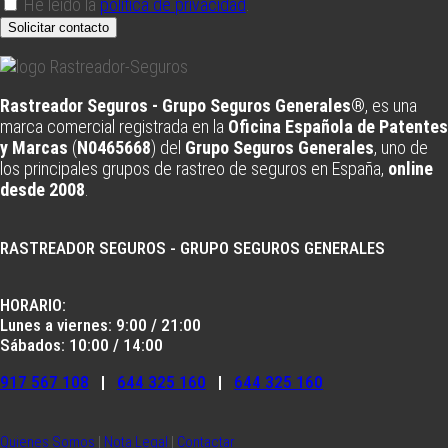
He leído la
política de privacidad
.
Solicitar contacto
Rastreador Seguros - Grupo Seguros Generales®
, es una
marca comercial registrada en la
Oficina Española de Patentes
y Marcas
(
N0465668
) del
Grupo Seguros Generales
, uno de
los principales grupos de rastreo de seguros en España,
online
desde 2008
.
RASTREADOR SEGUROS - GRUPO SEGUROS GENERALES
HORARIO:
Lunes a viernes: 9:00 / 21:00
Sábados: 10:00 / 14:00
917 567 108
|
644 325 160
|
644 325 160
Quienes Somos
|
Nota Legal
|
Contactar