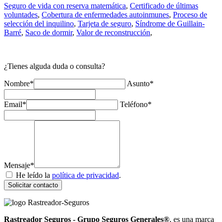
Seguro de vida con reserva matemática
,
Certificado de últimas
voluntades
,
Cobertura de enfermedades autoinmunes
,
Proceso de
selección del inquilino
,
Tarjeta de seguro
,
Síndrome de Guillain-
Barré
,
Saco de dormir
,
Valor de reconstrucción
,
¿Tienes alguda duda o consulta?
Nombre*
Asunto*
Email*
Teléfono*
Mensaje*
He leído la
política de privacidad
.
Solicitar contacto
Rastreador Seguros - Grupo Seguros Generales®
, es una marca