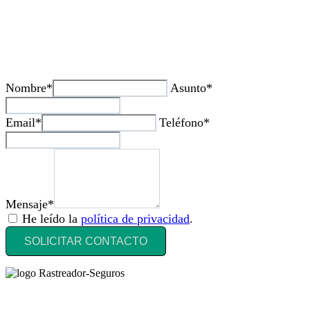
¿Tienes alguda duda o consulta?
Nombre*
Asunto*
Email*
Teléfono*
Mensaje*
He leído la
política de privacidad
.
SOLICITAR CONTACTO
Rastreador Seguros - Grupo Seguros Generales®
, es una marca
comercial registrada en la
Oficina Española de Patentes y Marcas