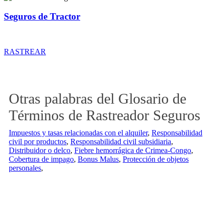
Seguros de Tractor
Rastreador de precios y coberturas de seguros de Tractor
RASTREAR
Otras palabras del Glosario de
Términos de Rastreador Seguros
Impuestos y tasas relacionadas con el alquiler
,
Responsabilidad
civil por productos
,
Responsabilidad civil subsidiaria
,
Distribuidor o delco
,
Fiebre hemorrágica de Crimea-Congo
,
Cobertura de impago
,
Bonus Malus
,
Protección de objetos
personales
,