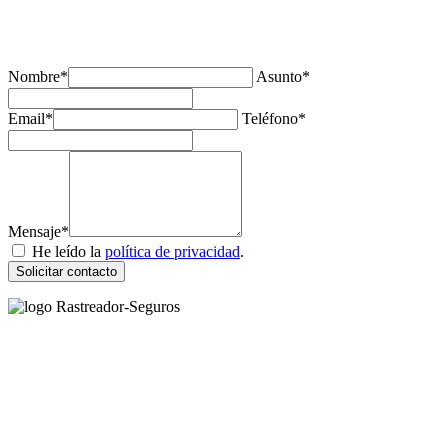
¿Tienes alguda duda o consulta?
Nombre*
Asunto*
Email*
Teléfono*
Mensaje*
He leído la
política de privacidad
.
Solicitar contacto
Rastreador Seguros - Grupo Seguros Generales®
, es una marca
comercial registrada en la
Oficina Española de Patentes y Marcas
(
N0465668
) del
Grupo Seguros Generales
, uno de los principales
grupos de rastreo de seguros en España,
online desde 2008
.
RASTREADOR SEGUROS - GRUPO SEGUROS
GENERALES