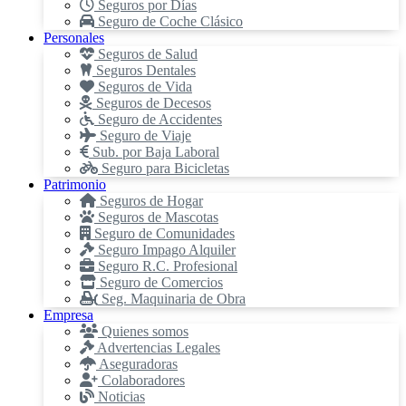
Seguros por Días
Seguro de Coche Clásico
Personales
Seguros de Salud
Seguros Dentales
Seguros de Vida
Seguros de Decesos
Seguro de Accidentes
Seguro de Viaje
Sub. por Baja Laboral
Seguro para Bicicletas
Patrimonio
Seguros de Hogar
Seguros de Mascotas
Seguro de Comunidades
Seguro Impago Alquiler
Seguro R.C. Profesional
Seguro de Comercios
Seg. Maquinaria de Obra
Empresa
Quienes somos
Advertencias Legales
Aseguradoras
Colaboradores
Noticias