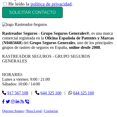
He leído la
política de privacidad
.
SOLICITAR CONTACTO
Rastreador Seguros - Grupo Seguros Generales®
, es una marca
comercial registrada en la
Oficina Española de Patentes y Marcas
(
N0465668
) del
Grupo Seguros Generales
, uno de los principales
grupos de rastreo de seguros en España,
online desde 2008
.
RASTREADOR SEGUROS - GRUPO SEGUROS
GENERALES
HORARIO:
Lunes a viernes: 9:00 / 21:00
Sábados: 10:00 / 14:00
917 567 108
|
644 325 160
|
644 325 160
Quienes Somos
|
Nota Legal
|
Contactar