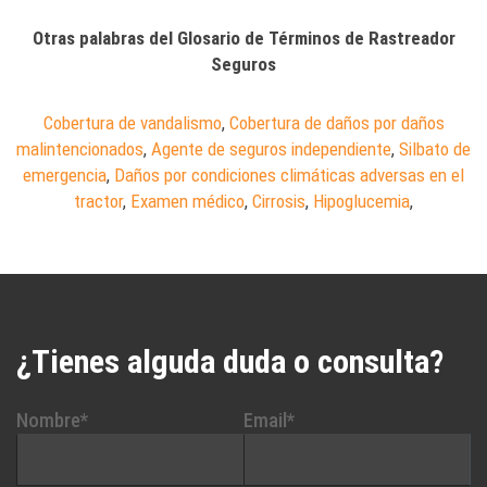
Otras palabras del Glosario de Términos de Rastreador
Seguros
Cobertura de vandalismo
,
Cobertura de daños por daños
malintencionados
,
Agente de seguros independiente
,
Silbato de
emergencia
,
Daños por condiciones climáticas adversas en el
tractor
,
Examen médico
,
Cirrosis
,
Hipoglucemia
,
¿Tienes alguda duda o consulta?
Nombre*
Email*