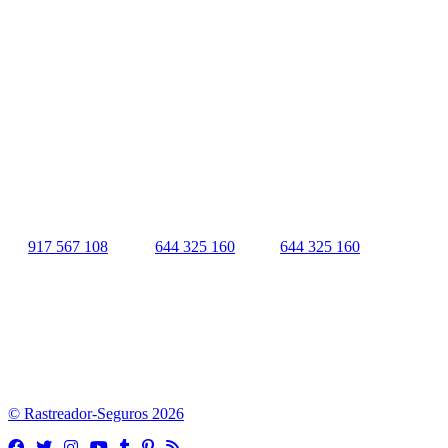
Rastreador Seguros - Grupo Seguros Generales®
, es una marca
comercial registrada en la
Oficina Española de Patentes y Marcas
(
N0465668
) del
Grupo Seguros Generales
, uno de los principales
grupos de rastreo de seguros en España,
online desde 2008
.
RASTREADOR SEGUROS - GRUPO SEGUROS
GENERALES
HORARIO:
Lunes a viernes: 9:00 / 21:00
Sábados: 10:00 / 14:00
917 567 108
|
644 325 160
|
644 325 160
Quienes Somos
|
Nota Legal
|
Contactar
© Rastreador-Seguros
2026