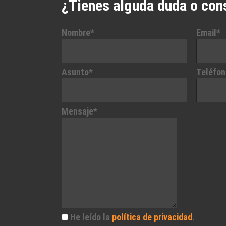
¿Tienes alguda duda o con
Nombre*
Email*
Asunto*
Teléfon
Mensaje*
He leído la
política de privacidad
.