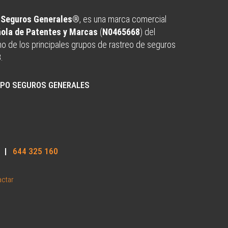
o Seguros Generales®
, es una marca comercial
ñola de Patentes y Marcas
(
N0465668
) del
uno de los principales grupos de rastreo de seguros
8
.
UPO SEGUROS GENERALES
|
644 325 160
actar