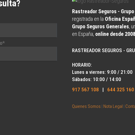
sulta?
Rastreador Seguros - Grup
registrada en la
Oficina Espa
Grupo Seguros Generales
, 
en España,
online desde 200
o*
RASTREADOR SEGUROS - GR
HORARIO:
Lunes a viernes: 9:00 / 21:00
Sábados: 10:00 / 14:00
917 567 108
|
644 325 160
Quienes Somos
|
Nota Legal
|
Cont