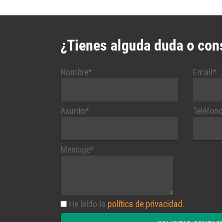
¿Tienes alguda duda o con
Nombre*
Email*
Asunto*
Teléfon
Mensaje*
He leído la
política de privacidad
.