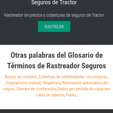
Seguros de Tractor
Rastreador de precios y coberturas de seguros de Tractor
RASTREAR
Otras palabras del Glosario de
Términos de Rastreador Seguros
Rotura de cristales
,
Cobertura de enfermedades oncológicas
,
Traumatismo craneal
,
Shigelosis
,
Renovación automática del
seguro
,
Cámara de combustión
,
Daños por pérdida de carga por
caída de objetos
,
Fiador
,