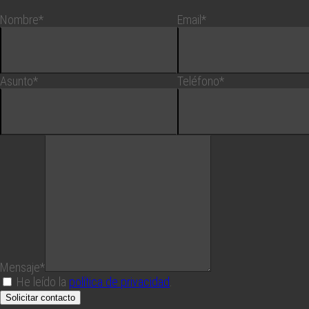
Nombre*
Email*
Asunto*
Teléfono*
Mensaje*
He leído la
política de privacidad
.
Solicitar contacto