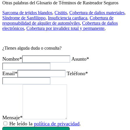
Otras palabras del Glosario de Términos de Rastreador Seguros
Sarcoma de tejidos blandos
,
Cistitis
,
Cobertura de daños materiales
,
Síndrome de Sanfilippo
,
Insuficiencia cardiaca
,
Cobertura de
responsabilidad de alquiler de automóviles
,
Cobertura de daños
electrónicos
,
Cobertura por invalidez total y permanente
,
¿Tienes alguda duda o consulta?
Nombre*
Asunto*
Email*
Teléfono*
Mensaje*
He leído la
política de privacidad
.