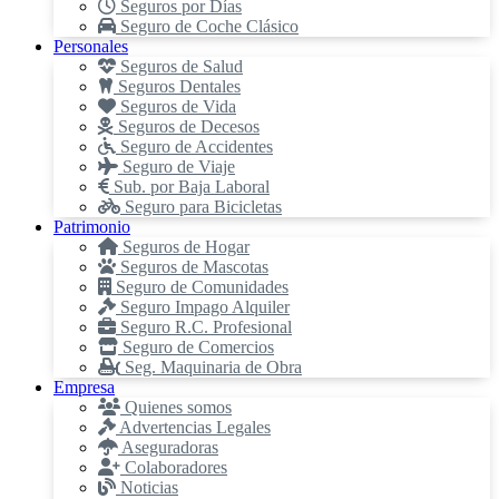
Seguros por Días
Seguro de Coche Clásico
Personales
Seguros de Salud
Seguros Dentales
Seguros de Vida
Seguros de Decesos
Seguro de Accidentes
Seguro de Viaje
Sub. por Baja Laboral
Seguro para Bicicletas
Patrimonio
Seguros de Hogar
Seguros de Mascotas
Seguro de Comunidades
Seguro Impago Alquiler
Seguro R.C. Profesional
Seguro de Comercios
Seg. Maquinaria de Obra
Empresa
Quienes somos
Advertencias Legales
Aseguradoras
Colaboradores
Noticias