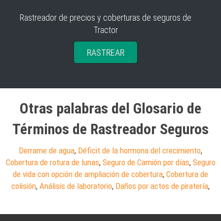
Rastreador de precios y coberturas de seguros de
Tractor
RASTREAR
Otras palabras del Glosario de
Términos de Rastreador Seguros
Derrame de agua
,
Déficit de la hormona del crecimiento
,
Cobertura de rotura de lunas
,
Seguro de Camión por días
,
Seguro
de vida con opción de ampliación de cobertura
,
Cobertura de
colisión
,
Análisis de laboratorio
,
Daños por actos de piratería
,