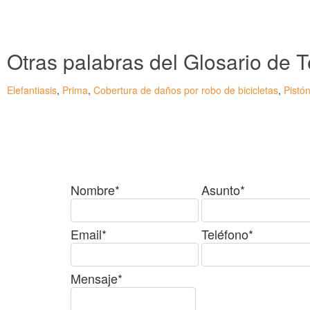
Otras palabras del Glosario de
Elefantiasis
,
Prima
,
Cobertura de daños por robo de bicicletas
,
Pistó
¿Tienes alguda duda o c
Nombre*
Asunto*
Email*
Teléfono*
Mensaje*