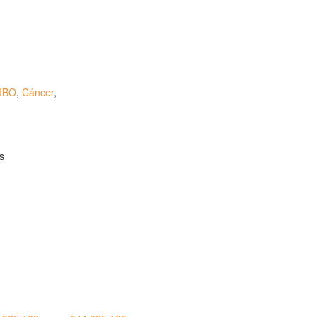
IBO
,
Cáncer
,
rupo Seguros Generales®
, es una marca comercial
spañola de Patentes y Marcas
(
N0465668
) del
es
, uno de los principales grupos de rastreo de seguros
 2008
.
 - GRUPO SEGUROS GENERALES
:00