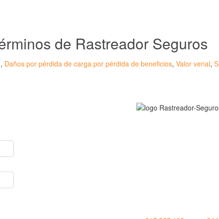
 Términos de Rastreador Seguros
n
,
Daños por pérdida de carga por pérdida de beneficios
,
Valor venal
,
S
onsulta?
Rastreador Seguros - G
registrada en la
Oficina E
Grupo Seguros General
en España,
online desde
RASTREADOR SEGUROS
HORARIO:
Lunes a viernes: 9:00 / 21
Sábados: 10:00 / 14:00