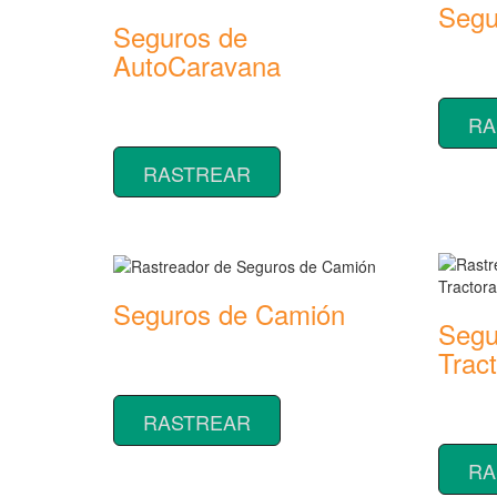
Segu
Seguros de
Rastread
AutoCaravana
seguros
Rastreador de precios y coberturas de
RA
seguros de AutoCaravana
RASTREAR
Seguros de Camión
Segu
Rastreador de precios y coberturas de
Trac
seguros de Camión
Rastread
RASTREAR
seguros
RA