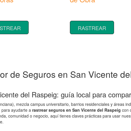
 coberturas y precios de
Rastrear coberturas y precios de
 de Cabezas Tractoras
seguros de Maquinaria de Obra
STREAR
RASTREAR
or de Seguros en San Vicente de
cente del Raspeig: guía local para compar
iana), mezcla campus universitario, barrios residenciales y áreas indu
ma para ayudarte a
rastrear seguros en San Vicente del Raspeig
con c
ienda, comunidad o negocio, aquí tienes claves prácticas para usar nue
e.