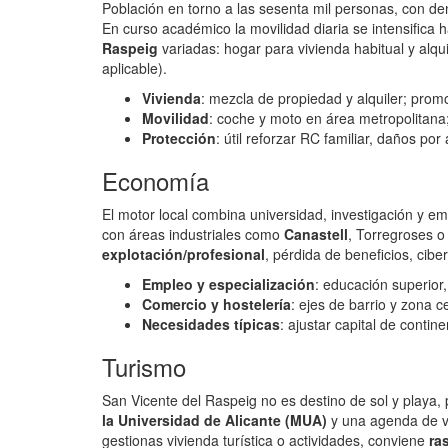
Población en torno a las sesenta mil personas, con den
En curso académico la movilidad diaria se intensifica
Raspeig
variadas: hogar para vivienda habitual y alqu
aplicable).
Vivienda
: mezcla de propiedad y alquiler; prom
Movilidad
: coche y moto en área metropolitana
Protección
: útil reforzar RC familiar, daños p
Economía
El motor local combina universidad, investigación y e
con áreas industriales como
Canastell
, Torregroses 
explotación/profesional
, pérdida de beneficios, cib
Empleo y especialización
: educación superior,
Comercio y hostelería
: ejes de barrio y zona c
Necesidades típicas
: ajustar capital de contin
Turismo
San Vicente del Raspeig no es destino de sol y playa,
la Universidad de Alicante (MUA)
y una agenda de vis
gestionas vivienda turística o actividades, conviene
ra