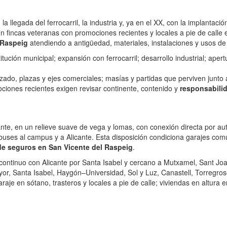
a llegada del ferrocarril, la industria y, ya en el XX, con la implantación
n fincas veteranas con promociones recientes y locales a pie de calle
 Raspeig
atendiendo a antigüedad, materiales, instalaciones y usos d
itución municipal; expansión con ferrocarril; desarrollo industrial; ape
lizado, plazas y ejes comerciales; masías y partidas que perviven junt
mociones recientes exigen revisar continente, contenido y
responsabilid
icante, en un relieve suave de vega y lomas, con conexión directa por au
 buses al campus y a Alicante. Esta disposición condiciona garajes com
de seguros en San Vicente del Raspeig
.
 continuo con Alicante por Santa Isabel y cercano a Mutxamel, Sant Joa
r, Santa Isabel, Haygón–Universidad, Sol y Luz, Canastell, Torregrose
aje en sótano, trasteros y locales a pie de calle; viviendas en altura 