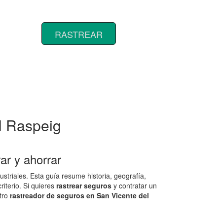
Rastrear coberturas y precios de
seguros de Tractor
RASTREAR
l Raspeig
ar y ahorrar
striales. Esta guía resume historia, geografía,
riterio. Si quieres
rastrear seguros
y contratar un
stro
rastreador de seguros en San Vicente del