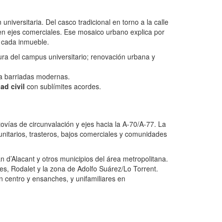
 universitaria. Del casco tradicional en torno a la calle
 en ejes comerciales. Ese mosaico urbano explica por
e cada inmueble.
rtura del campus universitario; renovación urbana y
o a barriadas modernas.
ad civil
con sublímites acordes.
tovías de circunvalación y ejes hacia la A-70/A-77. La
unitarios, trasteros, bajos comerciales y comunidades
n d’Alacant y otros municipios del área metropolitana.
s, Rodalet y la zona de Adolfo Suárez/Lo Torrent.
en centro y ensanches, y unifamiliares en