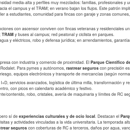
sidad media-alta y perfiles muy mezclados: familias, profesionales y un
 hacia el campus y el TRAM; en verano bajan los flujos. Este patrón im
iler a estudiantes, comunidad para fincas con garaje y zonas comunes,
ociones con ascensor conviven con fincas veteranas y residenciales uni
;
TRAM
y buses al campus; red peatonal y ciclista en parques.
or agua y eléctricos, robo y defensa jurídica; en arrendamientos, garant
mpresa con industria y comercio de proximidad. El
Parque Científico d
o Rodalet. Para pymes y autónomos,
rastrear seguros
con precisión es 
erriesgo, equipos electrónicos y transporte de mercancías (según normat
 I+D, servicios avanzados, logística de última milla, transformación y r
entro, con picos en calendario académico y festivo.
ente/contenido, robo, cristales, avería de maquinaria y límites de RC seg
 pero sí de
experiencias culturales y de ocio local
. Destacan el
Parq
itas y actividades vinculadas a la vida universitaria. La temporada alt
strear seguros
con coberturas de RC a terceros, daños por agua, vand