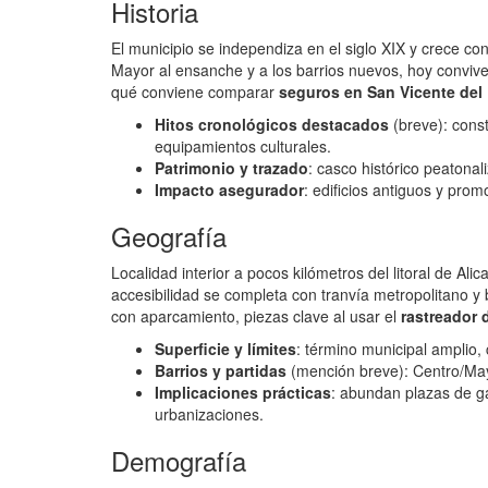
Historia
El municipio se independiza en el siglo XIX y crece con l
Mayor al ensanche y a los barrios nuevos, hoy convive
qué conviene comparar
seguros en San Vicente del
Hitos cronológicos destacados
(breve): const
equipamientos culturales.
Patrimonio y trazado
: casco histórico peatona
Impacto asegurador
: edificios antiguos y pro
Geografía
Localidad interior a pocos kilómetros del litoral de Al
accesibilidad se completa con tranvía metropolitano y
con aparcamiento, piezas clave al usar el
rastreador 
Superficie y límites
: término municipal amplio,
Barrios y partidas
(mención breve): Centro/Mayo
Implicaciones prácticas
: abundan plazas de gar
urbanizaciones.
Demografía