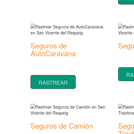
Seguros de
Segu
AutoCaravana
Rastrear
seguros
Rastrear coberturas y precios de
seguros de AutoCaravana
RA
RASTREAR
Seguros de Camión
Segu
Trac