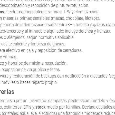
, desodorización y reposición de pintura/rotulación.
cos
: freidoras, chocolateras, vitrinas, TPV y climatización.
en materias primas sensibles (masas, chocolate, lácteos).
 período de indemnización suficiente (3–6 meses) y gastos extra
tes/terceros y al inmueble alquilado; incluye defensa y fianzas.
s o alérgenos, según normativa aplicable.
ceite caliente y limpieza de grasas.
ra efectivo en caja y reposición de cerraduras.
 vitrinas.
nco y horarios de máxima recaudación.
 ocupación de vía pública y ferias.
are y restauración de backups con notificación a afectados “se
 móviles o haces reparto propio.
rerías
, empieza por un inventario: campanas y extracción (modelo y fech
o, extintores, EPIs y
stock
medio por familias. Declara capitales 
s (cristales, agua leve, eléctricos) una franquicia moderada reduc