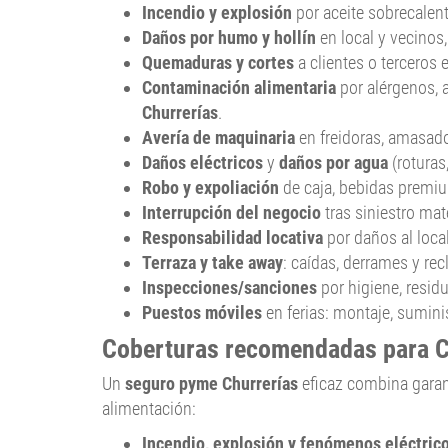
Incendio y explosión
por aceite sobrecalen
Daños por humo y hollín
en local y vecinos
Quemaduras y cortes
a clientes o terceros 
Contaminación alimentaria
por alérgenos, 
Churrerías
.
Avería de maquinaria
en freidoras, amasador
Daños eléctricos
y
daños por agua
(roturas
Robo y expoliación
de caja, bebidas premium
Interrupción del negocio
tras siniestro mat
Responsabilidad locativa
por daños al loca
Terraza y take away
: caídas, derrames y re
Inspecciones/sanciones
por higiene, residu
Puestos móviles
en ferias: montaje, sumin
Coberturas recomendadas para C
Un
seguro pyme Churrerías
eficaz combina garan
alimentación:
Incendio, explosión y fenómenos eléctric