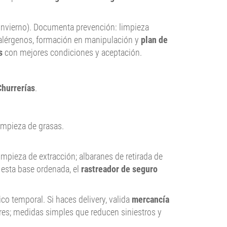
e invierno). Documenta prevención: limpieza
e alérgenos, formación en manipulación y
plan de
s
con mejores condiciones y aceptación.
hurrerías
.
limpieza de grasas.
 limpieza de extracción; albaranes de retirada de
 esta base ordenada, el
rastreador de seguro
rico temporal. Si haces delivery, valida
mercancía
res; medidas simples que reducen siniestros y