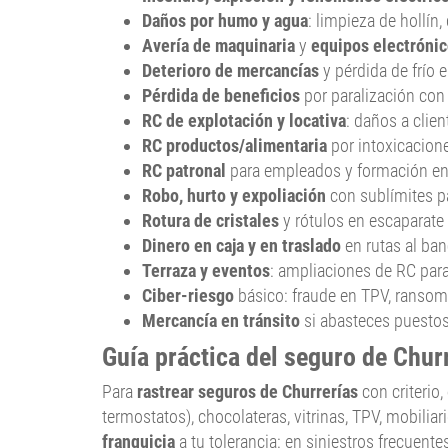
Daños por humo y agua
: limpieza de hollín
Avería de maquinaria
y
equipos electróni
Deterioro de mercancías
y pérdida de frío 
Pérdida de beneficios
por paralización con
RC de explotación y locativa
: daños a clien
RC productos/alimentaria
por intoxicacione
RC patronal
para empleados y formación en a
Robo, hurto y expoliación
con sublímites pa
Rotura de cristales
y rótulos en escaparate y
Dinero en caja y en traslado
en rutas al ba
Terraza y eventos
: ampliaciones de RC para
Ciber-riesgo
básico: fraude en TPV, ransomw
Mercancía en tránsito
si abasteces puestos
Guía práctica del seguro de Chur
Para
rastrear seguros de Churrerías
con criterio
termostatos), chocolateras, vitrinas, TPV, mobiliari
franquicia
a tu tolerancia: en siniestros frecuente