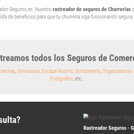
ador-Seguros.es. Nuestro
rastreador de seguros de Churrerías
c
rdida de beneficios para que tu churrería siga funcionando segura
treamos todos los Seguros de Comer
caninas
,
Gimnasios
,
Escape Rooms
,
Sombrerería
,
Organizadores 
Fotógrafos
, etc..
sulta?
Rastreador Seguros - 