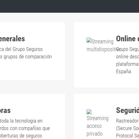
enerales
Online
ca del Grupo Seguros
Grupo Segu
les grupos de comparación
online des
plataforma
España.
oras
Seguri
toda la tecnologia en
Rastreador
erdos con compañías que
(Secure So
coberturas de seguros
Protocol Se