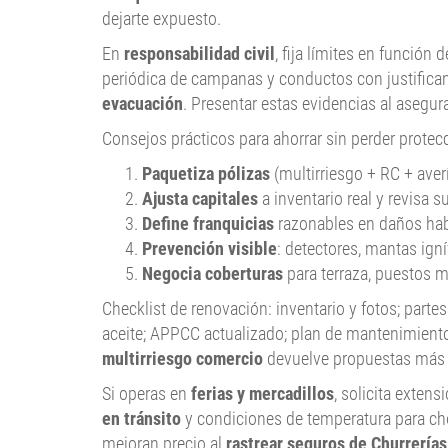
dejarte expuesto.
En
responsabilidad civil
, fija límites en funció
periódica de campanas y conductos con justificant
evacuación
. Presentar estas evidencias al asegur
Consejos prácticos para ahorrar sin perder protec
Paquetiza pólizas
(multirriesgo + RC + ave
Ajusta capitales
a inventario real y revisa 
Define franquicias
razonables en daños habit
Prevención visible
: detectores, mantas igní
Negocia coberturas
para terraza, puestos mó
Checklist de renovación: inventario y fotos; partes
aceite; APPCC actualizado; plan de mantenimiento
multirriesgo comercio
devuelve propuestas más p
Si operas en
ferias y mercadillos
, solicita extens
en tránsito
y condiciones de temperatura para cho
mejoran precio al
rastrear seguros de Churrerías