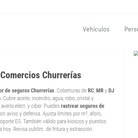
Vehículos
Pers
 Comercios Churrerías
or de seguros Churrerías
. Coberturas de
RC
,
MR
y
DJ
 Cubre aceite, incendio, agua, robo, cristal y
, avería eléct. y ciber. Puedes
rastrear seguros de
con aviso y defensa. Ajusta límites por m², aforo,
soporte ES. También válido para kioscos y puestos
za hoy. Revisa sublím. de fritura y extracción.