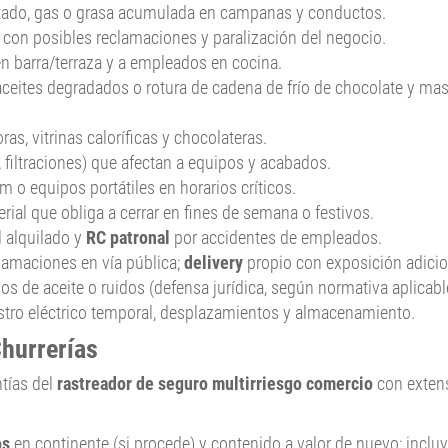
tado, gas o grasa acumulada en campanas y conductos.
, con posibles reclamaciones y paralización del negocio.
en barra/terraza y a empleados en cocina.
aceites degradados o rotura de cadena de frío de chocolate y ma
as, vitrinas caloríficas y chocolateras.
, filtraciones) que afectan a equipos y acabados.
 o equipos portátiles en horarios críticos.
erial que obliga a cerrar en fines de semana o festivos.
l alquilado y
RC patronal
por accidentes de empleados.
clamaciones en vía pública;
delivery
propio con exposición adicio
os de aceite o ruidos (defensa jurídica, según normativa aplicabl
istro eléctrico temporal, desplazamientos y almacenamiento.
hurrerías
tías del
rastreador de seguro multirriesgo comercio
con exten
os
en continente (si procede) y contenido a valor de nuevo; inclu