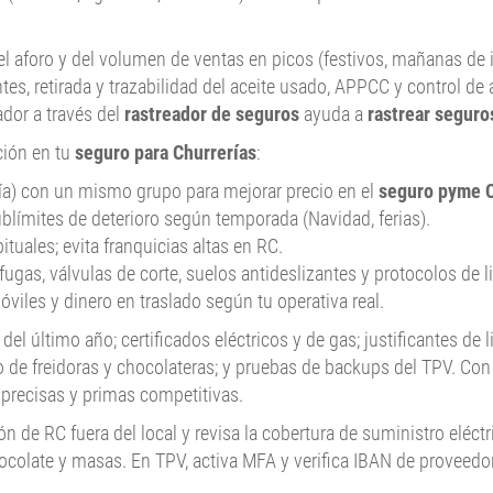
n del aforo y del volumen de ventas en picos (festivos, mañanas d
es, retirada y trazabilidad del aceite usado, APPCC y control d
ador a través del
rastreador de seguros
ayuda a
rastrear seguro
ción en tu
seguro para Churrerías
:
ría) con un mismo grupo para mejorar precio en el
seguro pyme C
sublímites de deterioro según temporada (Navidad, ferias).
uales; evita franquicias altas en RC.
fugas, válvulas de corte, suelos antideslizantes y protocolos de 
viles y dinero en traslado según tu operativa real.
 del último año; certificados eléctricos y de gas; justificantes de
 de freidoras y chocolateras; y pruebas de backups del TPV. Con
recisas y primas competitivas.
ión de RC fuera del local y revisa la cobertura de suministro eléct
colate y masas. En TPV, activa MFA y verifica IBAN de proveedo
.