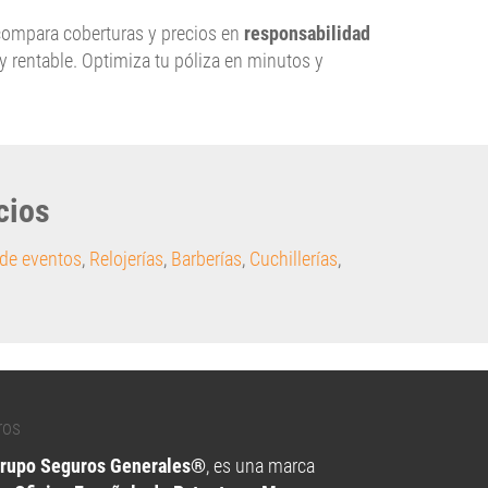
ompara coberturas y precios en
responsabilidad
 y rentable. Optimiza tu póliza en minutos y
cios
de eventos
,
Relojerías
,
Barberías
,
Cuchillerías
,
Grupo Seguros Generales®
, es una marca