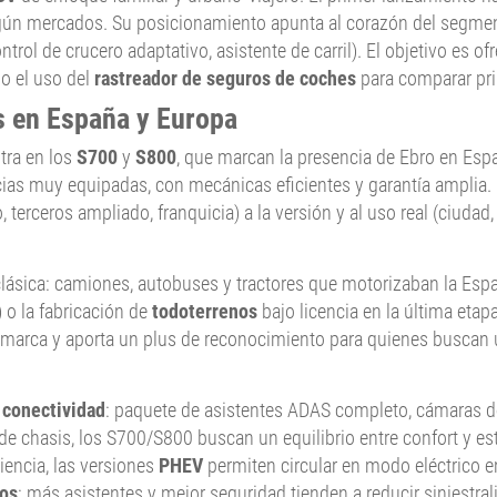
ún mercados. Su posicionamiento apunta al corazón del segment
ntrol de crucero adaptativo, asistente de carril). El objetivo es 
do el uso del
rastreador de seguros de coches
para comparar prim
 en España y Europa
tra en los
S700
y
S800
, que marcan la presencia de Ebro en Esp
cias muy equipadas, con mecánicas eficientes y garantía amplia. 
terceros ampliado, franquicia) a la versión y al uso real (ciudad, c
lásica: camiones, autobuses y tractores que motorizaban la Españ
) o la fabricación de
todoterrenos
bajo licencia en la última eta
la marca y aporta un plus de reconocimiento para quienes buscan 
 conectividad
: paquete de asistentes ADAS completo, cámaras de 
de chasis, los S700/S800 buscan un equilibrio entre confort y es
iencia, las versiones
PHEV
permiten circular en modo eléctrico 
ros
: más asistentes y mejor seguridad tienden a reducir siniestra