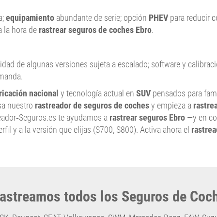
a;
equipamiento
abundante de serie; opción
PHEV
para reducir c
a la hora de
rastrear seguros de coches Ebro
.
idad de algunas versiones sujeta a escalado; software y calibra
emanda.
ricación nacional
y tecnología actual en
SUV
pensados para fami
usa nuestro
rastreador de seguros de coches
y empieza a
rastre
streador‑Seguros.es te ayudamos a
rastrear seguros Ebro
—y en co
rfil y a la versión que elijas (S700, S800). Activa ahora el
rastrea
astreamos todos los Seguros de Coc