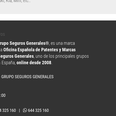
ki
,
Kia
,
Mini
, etc..
Grupo Seguros Generales®
, es una marca
la
Oficina Española de Patentes y Marcas
Seguros Generales
, uno de los principales grupos
n España,
online desde 2008
.
- GRUPO SEGUROS GENERALES
1:00
4 325 160
|
644 325 160