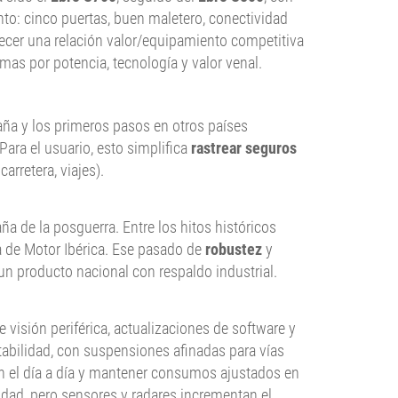
o: cinco puertas, buen maletero, conectividad
ofrecer una relación valor/equipamiento competitiva
as por potencia, tecnología y valor venal.
aña y los primeros pasos en otros países
Para el usuario, esto simplifica
rastrear seguros
arretera, viajes).
a de la posguerra. Entre los hitos históricos
pa de Motor Ibérica. Ese pasado de
robustez
y
un producto nacional con respaldo industrial.
visión periférica, actualizaciones de software y
tabilidad, con suspensiones afinadas para vías
en el día a día y mantener consumos ajustados en
lidad, pero sensores y radares incrementan el