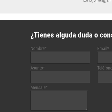
Dacia
,
Xpeng
,
DF
¿Tienes alguda duda o con
Nombre*
Email*
Asunto*
Teléfon
Mensaje*