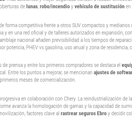
coberturas de
lunas
,
robo/incendio
y
vehículo de sustitución
en
de forma competitiva frente a otros SUV compactos y medianos d
a y en una red oficial y de talleres autorizados en expansión, c
samblaje nacional añaden previsibilidad a los tiempos de reparació
or potencia, PHEV vs gasolina, uso anual y zona de residencia, 
as de prensa y entre los primeros compradores se destaca el
equi
cal. Entre los puntos a mejorar, se mencionan
ajustes de softwa
 primeros meses de comercialización.
rogresiva en colaboración con Chery. La reindustrialización de l
forme avanza la homologación de gamas y la capacidad de suminis
vilización, factores clave al
rastrear seguros Ebro
y decidir co