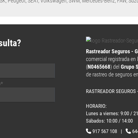
SK
,
Peugeot
,
SEAT
,
Volkswagen
,
SWM
,
Mercedes-Benz
,
FAW
,
Suzu
sulta?
Rastreador Seguros - 
comercial registrada en 
(
N0465668
) del
Grupo 
de rastreo de seguros e
o*
RASTREADOR SEGUROS 
HORARIO:
Lunes a viernes: 9:00 / 2
Sábados: 10:00 / 14:00
917 567 108
|
64