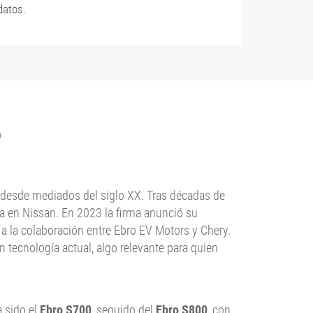
datos.
o
 desde mediados del siglo XX. Tras décadas de
ía en Nissan. En 2023 la firma anunció su
 a la colaboración entre Ebro EV Motors y Chery.
 tecnología actual, algo relevante para quien
a sido el
Ebro S700
, seguido del
Ebro S800
, con