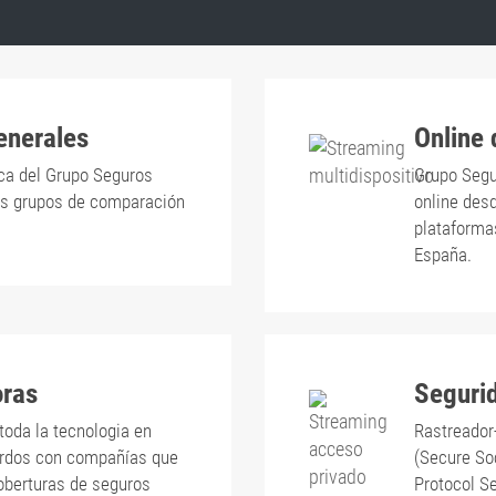
enerales
Online
ca del Grupo Seguros
Grupo Segu
les grupos de comparación
online des
plataforma
España.
oras
Seguri
toda la tecnologia en
Rastreador
erdos con compañías que
(Secure So
coberturas de seguros
Protocol Se