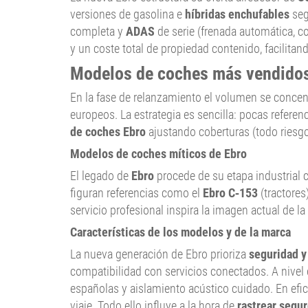
versiones de gasolina e
híbridas enchufables
seg
completa y
ADAS
de serie (frenada automática, co
y un coste total de propiedad contenido, facilitan
Modelos de coches más vendidos
En la fase de relanzamiento el volumen se concen
europeos. La estrategia es sencilla: pocas referen
de coches Ebro
ajustando coberturas (todo riesgo, 
Modelos de coches míticos de Ebro
El legado de
Ebro
procede de su etapa industrial c
figuran referencias como el
Ebro C‑153
(tractores
servicio profesional inspira la imagen actual de 
Características de los modelos y de la marca
La nueva generación de Ebro prioriza
seguridad y
compatibilidad con servicios conectados. A nivel 
españolas y aislamiento acústico cuidado. En efic
viaje. Todo ello influye a la hora de
rastrear segu