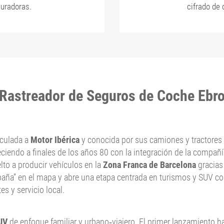
uradoras.
cifrado de 
Rastreador de Seguros de Coche Ebr
nculada a
Motor Ibérica
y conocida por sus camiones y tractores
eciendo a finales de los años 80 con la integración de la compañ
to a producir vehículos en la
Zona Franca de Barcelona
gracias
aña” en el mapa y abre una etapa centrada en turismos y SUV con
es y servicio local.
UV
de enfoque familiar y urbano‑viajero. El primer lanzamiento h