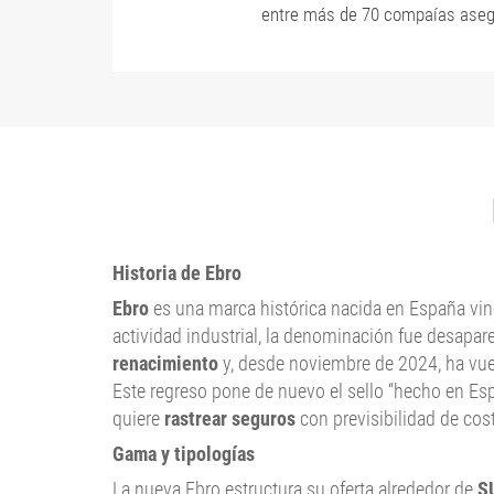
entre más de 70 compaías aseg
Historia de Ebro
Ebro
es una marca histórica nacida en España vi
actividad industrial, la denominación fue desapar
renacimiento
y, desde noviembre de 2024, ha vuel
Este regreso pone de nuevo el sello “hecho en Esp
quiere
rastrear seguros
con previsibilidad de cost
Gama y tipologías
La nueva Ebro estructura su oferta alrededor de
S