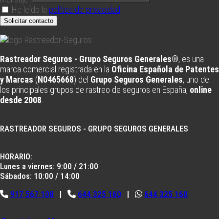
He leído la
política de privacidad
.
Solicitar contacto
Rastreador Seguros - Grupo Seguros Generales®
, es una
marca comercial registrada en la
Oficina Española de Patentes
y Marcas
(
N0465668
) del
Grupo Seguros Generales
, uno de
los principales grupos de rastreo de seguros en España,
online
desde 2008
.
RASTREADOR SEGUROS - GRUPO SEGUROS GENERALES
HORARIO:
Lunes a viernes: 9:00 / 21:00
Sábados: 10:00 / 14:00
917 567 108
|
644 325 160
|
644 325 160