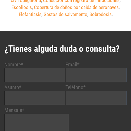
civil obligatoria
,
Conductor con registro de infracciones
,
Escoliosis
,
Cobertura de daños por caída de aeronaves
,
Elefantiasis
,
Gastos de salvamento
,
Sobredosis
,
¿Tienes alguda duda o consulta?
Nombre*
Email*
Asunto*
Teléfono*
Mensaje*