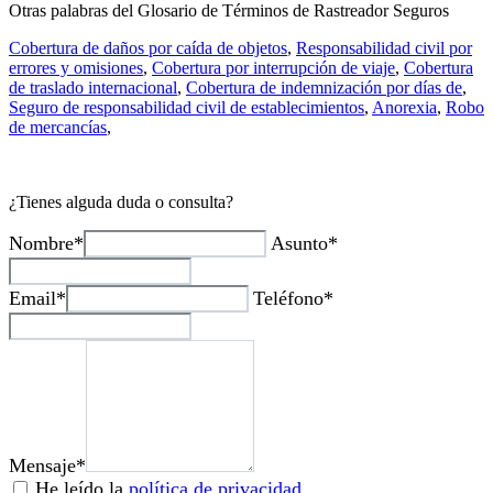
Otras palabras del Glosario de Términos de Rastreador Seguros
Cobertura de daños por caída de objetos
,
Responsabilidad civil por
errores y omisiones
,
Cobertura por interrupción de viaje
,
Cobertura
de traslado internacional
,
Cobertura de indemnización por días de
,
Seguro de responsabilidad civil de establecimientos
,
Anorexia
,
Robo
de mercancías
,
¿Tienes alguda duda o consulta?
Nombre*
Asunto*
Email*
Teléfono*
Mensaje*
He leído la
política de privacidad
.