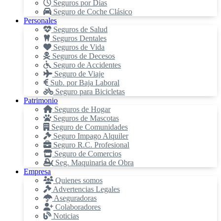
Seguros por Días
Seguro de Coche Clásico
Personales
Seguros de Salud
Seguros Dentales
Seguros de Vida
Seguros de Decesos
Seguro de Accidentes
Seguro de Viaje
Sub. por Baja Laboral
Seguro para Bicicletas
Patrimonio
Seguros de Hogar
Seguros de Mascotas
Seguro de Comunidades
Seguro Impago Alquiler
Seguro R.C. Profesional
Seguro de Comercios
Seg. Maquinaria de Obra
Empresa
Quienes somos
Advertencias Legales
Aseguradoras
Colaboradores
Noticias