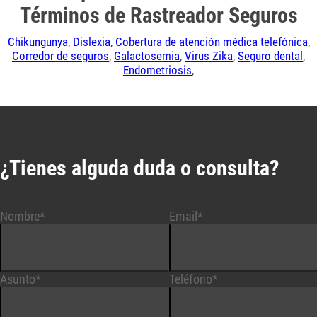
Términos de Rastreador Seguros
Chikungunya
,
Dislexia
,
Cobertura de atención médica telefónica
,
Corredor de seguros
,
Galactosemia
,
Virus Zika
,
Seguro dental
,
Endometriosis
,
¿Tienes alguda duda o consulta?
Nombre*
Email*
Asunto*
Teléfono*