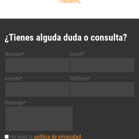
Traqueítis
,
¿Tienes alguda duda o consulta?
Nombre*
Email*
Asunto*
Teléfono*
Mensaje*
He leído la
política de privacidad
.