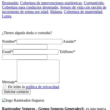
Bronquitis
,
Cobertura de intervenciones quirúrgicas
,
Conjuntivitis
,
Cobertura para conductor designado
,
Seguro de vida con opción de
incremento de prima por edad
,
Malaria
,
Cobertura de maternidad
,
Lepra
,
¿Tienes alguda duda o consulta?
Nombre*
Asunto*
Email*
Teléfono*
Mensaje*
He leído la
política de privacidad
.
Solicitar contacto
Rastreador Seguros - Grupo Seguros Generales®
, es una marca