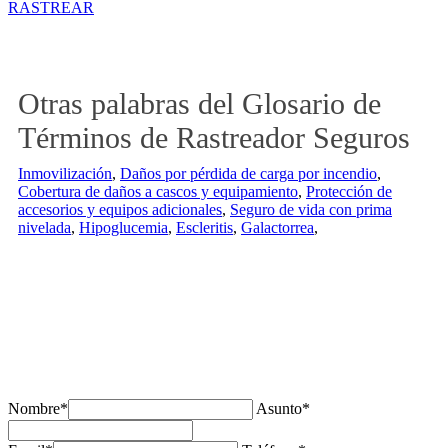
RASTREAR
Otras palabras del Glosario de
Términos de Rastreador Seguros
Inmovilización
,
Daños por pérdida de carga por incendio
,
Cobertura de daños a cascos y equipamiento
,
Protección de
accesorios y equipos adicionales
,
Seguro de vida con prima
nivelada
,
Hipoglucemia
,
Escleritis
,
Galactorrea
,
¿Tienes alguda duda o consulta?
Nombre*
Asunto*