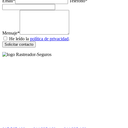
Email*
Teléfono*
Mensaje*
He leído la
política de privacidad
.
Solicitar contacto
Rastreador Seguros - Grupo Seguros Generales®
, es una marca
comercial registrada en la
Oficina Española de Patentes y Marcas
(
N0465668
) del
Grupo Seguros Generales
, uno de los principales
grupos de rastreo de seguros en España,
online desde 2008
.
RASTREADOR SEGUROS - GRUPO SEGUROS
GENERALES
HORARIO:
Lunes a viernes: 9:00 / 21:00
Sábados: 10:00 / 14:00