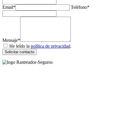
Email*
Teléfono*
Mensaje*
He leído la
política de privacidad
.
Solicitar contacto
Rastreador Seguros - Grupo Seguros Generales®
, es una marca
comercial registrada en la
Oficina Española de Patentes y Marcas
(
N0465668
) del
Grupo Seguros Generales
, uno de los principales
grupos de rastreo de seguros en España,
online desde 2008
.
RASTREADOR SEGUROS - GRUPO SEGUROS
GENERALES
HORARIO:
Lunes a viernes: 9:00 / 21:00
Sábados: 10:00 / 14:00