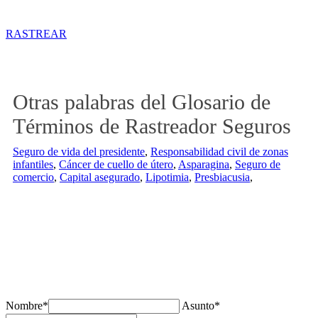
Rastreador de precios y coberturas de seguros de Tractor
RASTREAR
Otras palabras del Glosario de
Términos de Rastreador Seguros
Seguro de vida del presidente
,
Responsabilidad civil de zonas
infantiles
,
Cáncer de cuello de útero
,
Asparagina
,
Seguro de
comercio
,
Capital asegurado
,
Lipotimia
,
Presbiacusia
,
¿Tienes alguda duda o consulta?
Nombre*
Asunto*