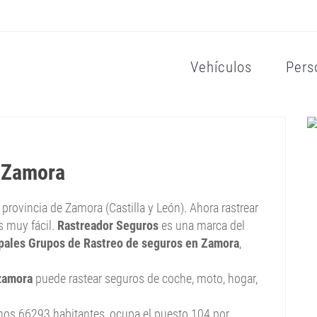
Vehículos
Pers
n Zamora
a provincia de Zamora (Castilla y León). Ahora rastrear
s muy fácil.
Rastreador Seguros
es una marca del
ipales Grupos de Rastreo de seguros en Zamora
,
zamora
puede rastear seguros de coche, moto, hogar,
nos 66293 habitantes, ocupa el puesto 104 por