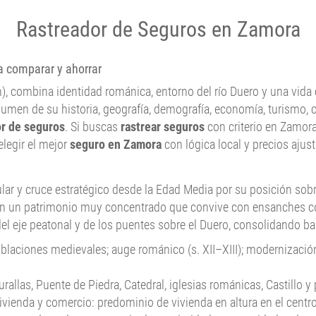
Rastreador de Seguros en Zamora
a comparar y ahorrar
n), combina identidad románica, entorno del río Duero y una vida 
umen de su historia, geografía, demografía, economía, turismo, cu
or de seguros
. Si buscas
rastrear seguros
con criterio en Zamora
elegir el mejor
seguro en Zamora
con lógica local y precios ajus
r y cruce estratégico desde la Edad Media por su posición sobre
ican un patrimonio muy concentrado que convive con ensanches com
 del eje peatonal y de los puentes sobre el Duero, consolidando b
blaciones medievales; auge románico (s. XII–XIII); modernización 
llas, Puente de Piedra, Catedral, iglesias románicas, Castillo y 
ivienda y comercio: predominio de vivienda en altura en el centro