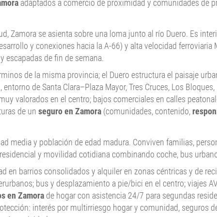
amora
adaptados a comercio de proximidad y comunidades de pr
d, Zamora se asienta sobre una loma junto al río Duero. Es interi
arrollo y conexiones hacia la A-66) y alta velocidad ferroviaria
s y escapadas de fin de semana.
rminos de la misma provincia; el Duero estructura el paisaje urba
, entorno de Santa Clara–Plaza Mayor, Tres Cruces, Los Bloques, 
 muy valorados en el centro; bajos comerciales en calles peatonal
rturas de un
seguro en Zamora
(comunidades, contenido,
respons
dad media y población de edad madura. Conviven familias, perso
 residencial y movilidad cotidiana combinando coche, bus urbano y
ad en barrios consolidados y alquiler en zonas céntricas y de reci
erurbanos; bus y desplazamiento a pie/bici en el centro; viajes A
os en Zamora
de hogar con asistencia 24/7 para segundas reside
tección: interés por multirriesgo hogar y comunidad, seguros de