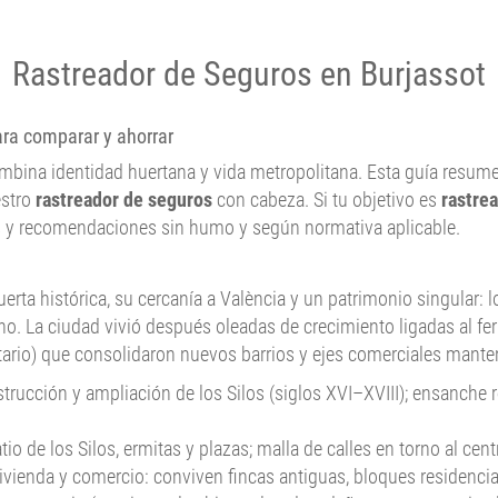
Rastreador de Seguros en Burjassot
ara comparar y ahorrar
mbina identidad huertana y vida metropolitana. Esta guía resume 
estro
rastreador de seguros
con cabeza. Si tu objetivo es
rastre
les y recomendaciones sin humo y según normativa aplicable.
uerta histórica, su cercanía a València y un patrimonio singular: 
no. La ciudad vivió después oleadas de crecimiento ligadas al ferr
ario) que consolidaron nuevos barrios y ejes comerciales manten
trucción y ampliación de los Silos (siglos XVI–XVIII); ensanche 
o de los Silos, ermitas y plazas; malla de calles en torno al cen
ivienda y comercio: conviven fincas antiguas, bloques residencial