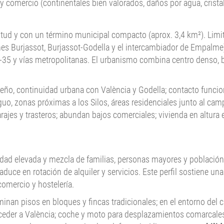
 comercio (continentales bien valorados, daños por agua, crista
titud y con un término municipal compacto (aprox. 3,4 km²). Limit
nes Burjassot, Burjassot-Godella y el intercambiador de Empalme)
CV-35 y vías metropolitanas. El urbanismo combina centro denso, b
ueño, continuidad urbana con València y Godella; contacto funcio
guo, zonas próximas a los Silos, áreas residenciales junto al ca
ajes y trasteros; abundan bajos comerciales; vivienda en altura 
dad elevada y mezcla de familias, personas mayores y población j
traduce en rotación de alquiler y servicios. Este perfil sostiene 
omercio y hostelería.
minan pisos en bloques y fincas tradicionales; en el entorno del
ceder a València; coche y moto para desplazamientos comarcales; 