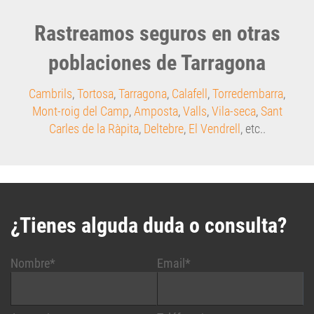
Rastreamos seguros en otras
poblaciones de Tarragona
Cambrils
,
Tortosa
,
Tarragona
,
Calafell
,
Torredembarra
,
Mont-roig del Camp
,
Amposta
,
Valls
,
Vila-seca
,
Sant
Carles de la Ràpita
,
Deltebre
,
El Vendrell
, etc..
¿Tienes alguda duda o consulta?
Nombre*
Email*