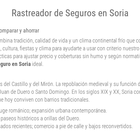
Rastreador de Seguros en Soria
comparar y ahorrar
 combina tradición, calidad de vida y un clima continental frío que
 cultura, fiestas y clima para ayudarte a usar con criterio nuestr
ácticas para ajustar precio y coberturas sin humo y según normat
guro en Soria
ideal.
ros del Castillo y del Mirón. La repoblación medieval y su funció
an de Duero o Santo Domingo. En los siglos XIX y XX, Soria con
ue hoy conviven con barrios tradicionales.
 auge románico; expansión urbana contemporánea.
paseos históricos a orillas del Duero.
sados recientes; comercio a pie de calle y bajos reconvertidos.