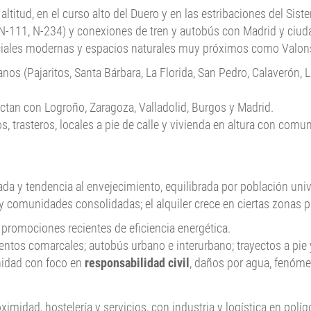
altitud, en el curso alto del Duero y en las estribaciones del Sis
, N-111, N-234) y conexiones de tren y autobús con Madrid y ciud
enciales modernas y espacios naturales muy próximos como Valon
nos (Pajaritos, Santa Bárbara, La Florida, San Pedro, Calaverón, L
ctan con Logroño, Zaragoza, Valladolid, Burgos y Madrid.
, trasteros, locales a pie de calle y vivienda en altura con comun
 y tendencia al envejecimiento, equilibrada por población unive
 y comunidades consolidadas; el alquiler crece en ciertas zonas 
 promociones recientes de eficiencia energética.
ntos comarcales; autobús urbano e interurbano; trayectos a pie y
nidad con foco en
responsabilidad civil
, daños por agua, fenóme
midad, hostelería y servicios, con industria y logística en polí